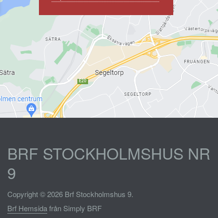
BRF STOCKHOLMSHUS NR
9
Copyright © 2026 Brf Stockholmshus 9.
Brf Hemsida
från Simply BRF